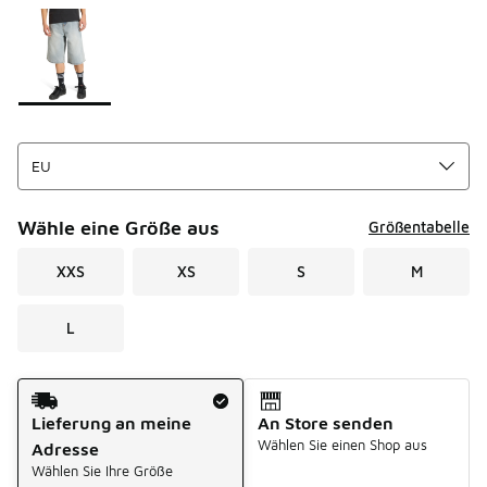
Seite 1 von 1 zeigt die Farben 1 bis 1 von 1 an.
Bitte wählen Sie einen Stil aus
*
Wähle eine Größe aus
Größentabelle
XXS
XS
S
M
L
Versandart
Lieferung an meine
An Store senden
Wählen Sie einen Shop aus
Adresse
Wählen Sie Ihre Größe