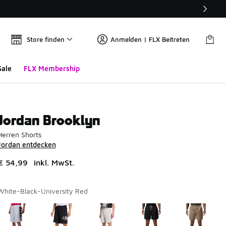
Store finden
Anmelden | FLX Beitreten
Sale
FLX Membership
Jordan Brooklyn
Herren Shorts
Jordan entdecken
€ 54,99
inkl. MwSt.
White-Black-University Red
Seite 1 von 1 zeigt die Farben 1 bis 7 von 7 an.
Bitte wählen Sie einen Stil aus
*