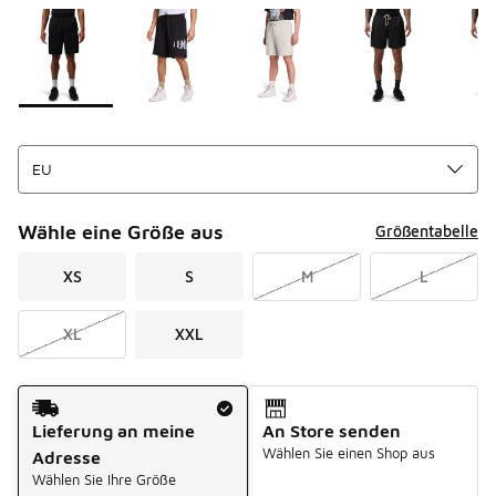
Seite 1 von 1 zeigt die Farben 1 bis 7 von 7 an.
Bitte wählen Sie einen Stil aus
*
Wähle eine Größe aus
Größentabelle
XS
S
M
L
XL
XXL
Versandart
Lieferung an meine
An Store senden
Wählen Sie einen Shop aus
Adresse
Wählen Sie Ihre Größe