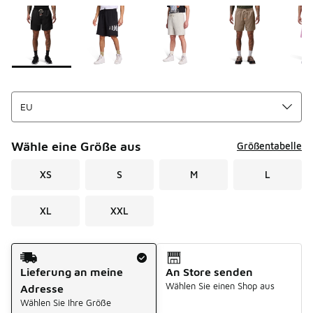
Seite 1 von 1 zeigt die Farben 1 bis 7 von 7 an.
Bitte wählen Sie einen Stil aus
*
Wähle eine Größe aus
Größentabelle
XS
S
M
L
XL
XXL
Versandart
Lieferung an meine
An Store senden
Wählen Sie einen Shop aus
Adresse
Wählen Sie Ihre Größe