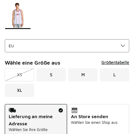
Seite 1 von 1 zeigt die Farben 1 bis 1 von 1 an.
Bitte wählen Sie einen Stil aus
*
Wähle eine Größe aus
Größentabelle
XS
S
M
L
XL
Versandart
Lieferung an meine
An Store senden
Wählen Sie einen Shop aus
Adresse
Wählen Sie Ihre Größe