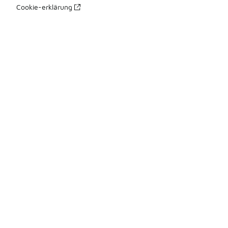
Cookie-erklärung
Datenschutzerklärung
Allgemeine Geschäftsbedingungen
Erklärung zur Barrierefreiheit
Ihre Rechte
üBer Uns
Impressum
Presse Kontakte
Karriere
Produkte Sitemap 1
Produkte Sitemap 2