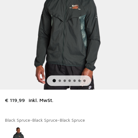
€ 119,99
inkl. MwSt.
Black Spruce-Black Spruce-Black Spruce
Bitte wählen Sie einen Stil aus
*
Seite 1 von 1 zeigt die Farben 1 bis 1 von 1 an.