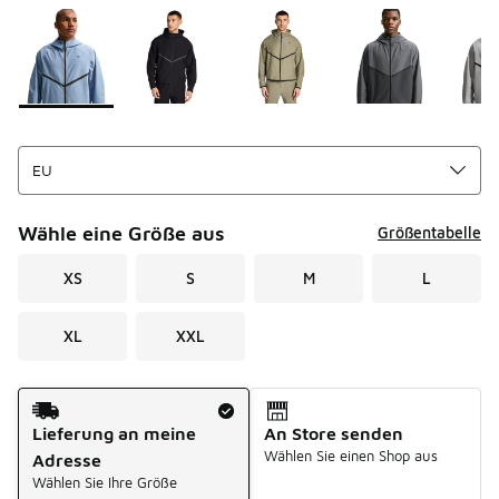
Seite 1 von 1 zeigt die Farben 1 bis 6 von 6 an.
Bitte wählen Sie einen Stil aus
*
Wähle eine Größe aus
Größentabelle
XS
S
M
L
XL
XXL
Versandart
Lieferung an meine
An Store senden
Wählen Sie einen Shop aus
Adresse
Wählen Sie Ihre Größe