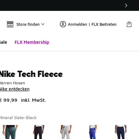
Store finden
Anmelden | FLX Beitreten
Sale
FLX Membership
Nike Tech Fleece
Herren Hosen
Nike entdecken
€ 99,99
inkl. MwSt.
Mineral Slate-Black
Seite 1 von 3 zeigt die Farben 1 bis 10 von 24 an.
Bitte wählen Sie einen Stil aus
*
Bi