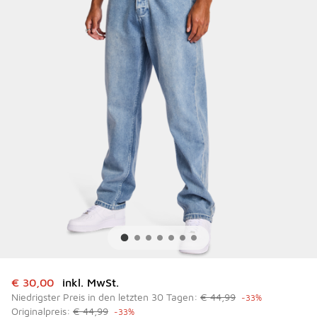
Dieser Artikel ist im Sale. Der Preis ist von auf € 30,00 ge
€ 30,00
inkl. MwSt.
Niedrigster Preis in den letzten 30 Tagen:
€ 44,99
-33%
Originalpreis:
€ 44,99
-33%