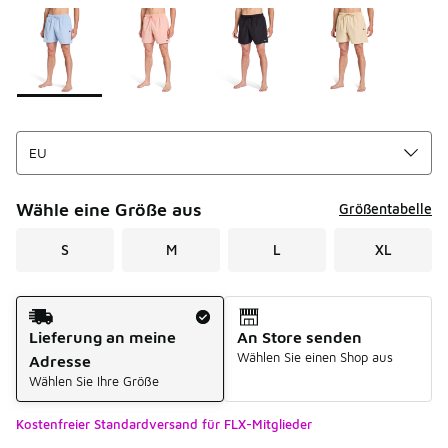
Seite 1 von 1 zeigt die Farben 1 bis 4 von 4 an.
Bitte wählen Sie einen Stil aus
*
Wähle eine Größe aus
Größentabelle
S
M
L
XL
Versandart
Lieferung an meine
An Store senden
Wählen Sie einen Shop aus
Adresse
Wählen Sie Ihre Größe
Kostenfreier Standardversand für FLX-Mitglieder