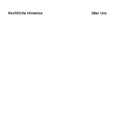
Rechtliche Hinweise
üBer Uns
Cookie-erklärung
Impressum
Datenschutzerklärung
Presse Kontak
Allgemeine Geschäftsbedingungen
Karriere
Erklärung zur Barrierefreiheit
Produkte Site
Ihre Rechte
Produkte Site