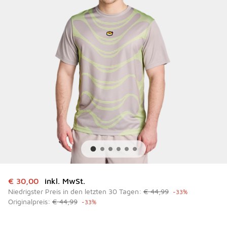
Dieser Artikel ist im Sale. Der Preis ist von auf € 30,00 ge
€ 30,00
inkl. MwSt.
Niedrigster Preis in den letzten 30 Tagen:
€ 44,99
-33%
Originalpreis:
€ 44,99
-33%