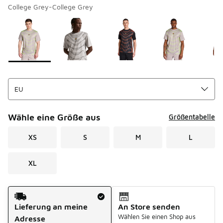
College Grey-College Grey
Bitte wählen Sie einen Stil aus
*
Seite 1 von 2 zeigt die Farben 1 bis 10 von 12 an.
Wähle eine Größe aus
Größentabelle
XS
S
M
L
XL
Versandart
Lieferung an meine
An Store senden
Wählen Sie einen Shop aus
Adresse