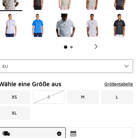
Wähle eine Größe aus
Größentabelle
XS
S
M
L
XL
Versandart