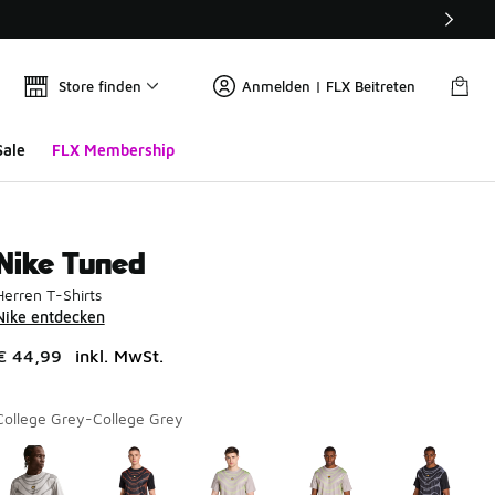
Store finden
Anmelden | FLX Beitreten
Sale
FLX Membership
Nike Tuned
Herren T-Shirts
Nike entdecken
€ 44,99
inkl. MwSt.
College Grey-College Grey
Seite 1 von 2 zeigt die Farben 1 bis 10 von 12 an.
Bitte wählen Sie einen Stil aus
*
Bi