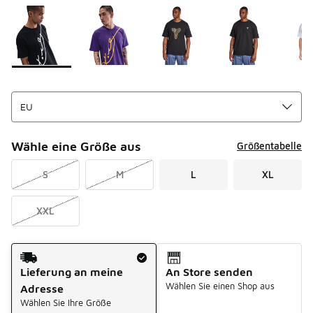
Seite 1 von 1 zeigt die Farben 1 bis 7 von 7 an.
Bitte wählen Sie einen Stil aus
*
Wähle eine Größe aus
Größentabelle
S
M
L
XL
XXL
Versandart
Lieferung an meine
An Store senden
Wählen Sie einen Shop aus
Adresse
Wählen Sie Ihre Größe