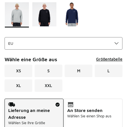
Seite 1 von 1 zeigt die Farben 1 bis 3 von 3 an.
Bitte wählen Sie einen Stil aus
*
Wähle eine Größe aus
Größentabelle
XS
S
M
L
XL
XXL
Versandart
Lieferung an meine
An Store senden
Wählen Sie einen Shop aus
Adresse
Wählen Sie Ihre Größe