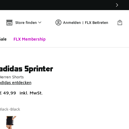
Store finden
Anmelden | FLX Beitreten
Sale
FLX Membership
adidas Sprinter
Herren Shorts
adidas entdecken
€ 49,99
inkl. MwSt.
Black-Black
Seite 1 von 1 zeigt die Farben 1 bis 1 von 1 an.
Bitte wählen Sie einen Stil aus
*