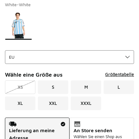
White-White
Seite 1 von 1 zeigt die Farben 1 bis 1 von 1 an.
Bitte wählen Sie einen Stil aus
*
Wähle eine Größe aus
Größentabelle
XS
S
M
L
XL
XXL
XXXL
Versandart
Lieferung an meine
An Store senden
Wählen Sie einen Shop aus
Adresse