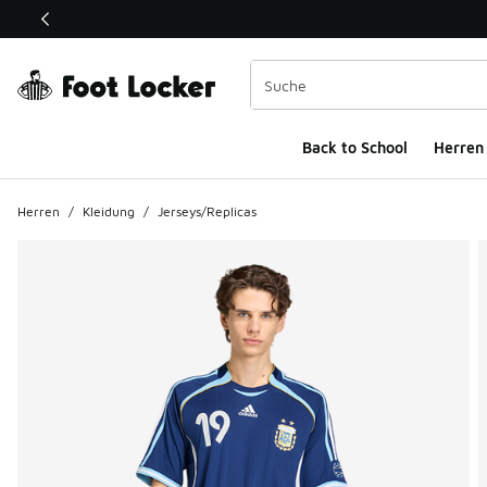
Dieser Link öffnet sich in einem neuen Fenster
Back to School
Herren
Herren
/
Kleidung
/
Jerseys/Replicas