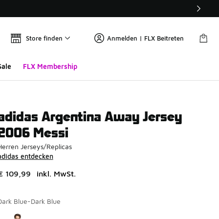
Store finden
Anmelden | FLX Beitreten
Sale
FLX Membership
adidas Argentina Away Jersey
2006 Messi
Herren Jerseys/Replicas
adidas entdecken
€ 109,99
inkl. MwSt.
Dark Blue-Dark Blue
Seite 1 von 1 zeigt die Farben 1 bis 1 von 1 an.
Bitte wählen Sie einen Stil aus
*