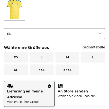
Bitte wählen Sie einen Stil aus
*
Seite 1 von 1 zeigt die Farben 1 bis 1 von 1 an.
Wähle eine Größe aus
Größentabelle
XS
S
M
L
XL
XXL
XXXL
Versandart
Lieferung an meine
An Store senden
Wählen Sie einen Shop aus
Adresse
Wählen Sie Ihre Größe