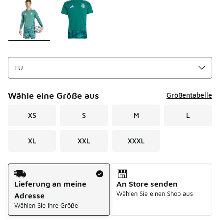
Bitte wählen Sie einen Stil aus
*
Seite 1 von 1 zeigt die Farben 1 bis 2 von 2 an.
Wähle eine Größe aus
Größentabelle
XS
S
M
L
XL
XXL
XXXL
Versandart
Lieferung an meine
An Store senden
Wählen Sie einen Shop aus
Adresse
Wählen Sie Ihre Größe