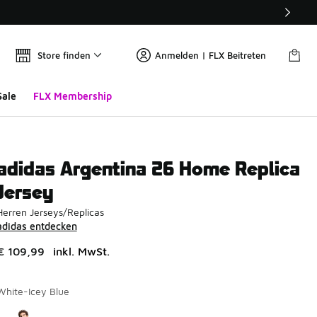
Store finden
Anmelden | FLX Beitreten
Sale
FLX Membership
adidas Argentina 26 Home Replica
Jersey
Herren Jerseys/Replicas
adidas entdecken
€ 109,99
inkl. MwSt.
White-Icey Blue
Seite 1 von 1 zeigt die Farben 1 bis 1 von 1 an.
Bitte wählen Sie einen Stil aus
*