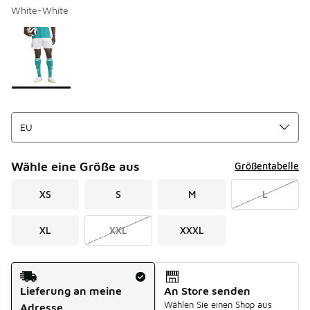
White-White
Seite 1 von 1 zeigt die Farben 1 bis 1 von 1 an.
Bitte wählen Sie einen Stil aus
*
Wähle eine Größe aus
Größentabelle
XS
S
M
L
XL
XXL
XXXL
Versandart
Lieferung an meine
An Store senden
Wählen Sie einen Shop aus
Adresse