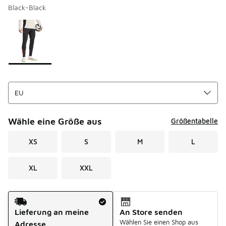
Black-Black
Seite 1 von 1 zeigt die Farben 1 bis 1 von 1 an.
Bitte wählen Sie einen Stil aus
*
Wähle eine Größe aus
Größentabelle
XS
S
M
L
XL
XXL
Versandart
Lieferung an meine
An Store senden
Wählen Sie einen Shop aus
Adresse