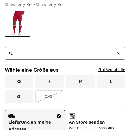
Strawberry Red-Strawberry Red
Seite 1 von 1 zeigt die Farben 1 bis 1 von 1 an.
Bitte wählen Sie einen Stil aus
*
Wähle eine Größe aus
Größentabelle
XS
S
M
L
XL
XXXL
Versandart
Lieferung an meine
An Store senden
Wählen Sie einen Shop aus
Adresse