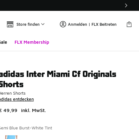
Store finden
Anmelden | FLX Beitreten
Sale
FLX Membership
adidas Inter Miami Cf Originals
Shorts
Herren Shorts
adidas entdecken
€ 49,99
inkl. MwSt.
Semi Blue Burst-White Tint
Seite 1 von 1 zeigt die Farben 1 bis 1 von 1 an.
Bitte wählen Sie einen Stil aus
*