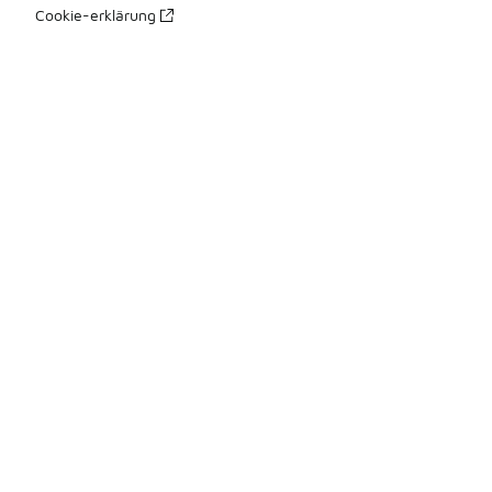
Cookie-erklärung
Datenschutzerklärung
Allgemeine Geschäftsbedingungen
Erklärung zur Barrierefreiheit
Ihre Rechte
üBer Uns
Impressum
Presse Kontakte
Karriere
Produkte Sitemap 1
Produkte Sitemap 2