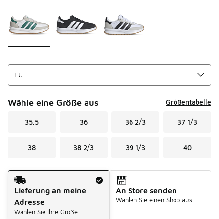
Seite 1 von 1 zeigt die Farben 1 bis 3 von 3 an.
Bitte wählen Sie einen Stil aus
*
Wähle eine Größe aus
Größentabelle
35.5
36
36 2/3
37 1/3
38
38 2/3
39 1/3
40
Versandart
Lieferung an meine
An Store senden
Wählen Sie einen Shop aus
Adresse
Wählen Sie Ihre Größe