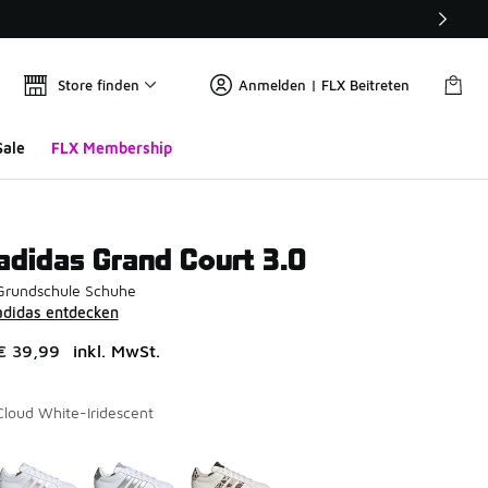
Store finden
Anmelden | FLX Beitreten
Sale
FLX Membership
adidas Grand Court 3.0
Grundschule Schuhe
adidas entdecken
€ 39,99
inkl. MwSt.
Cloud White-Iridescent
Seite 1 von 1 zeigt die Farben 1 bis 3 von 3 an.
Bitte wählen Sie einen Stil aus
*