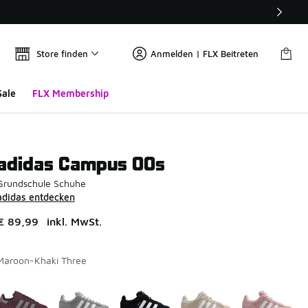
Store finden
Anmelden | FLX Beitreten
Sale
FLX Membership
adidas Campus 00s
Grundschule Schuhe
adidas entdecken
€ 89,99
inkl. MwSt.
Maroon-Khaki Three
Seite 1 von 1 zeigt die Farben 1 bis 9 von 9 an.
Bitte wählen Sie einen Stil aus
*