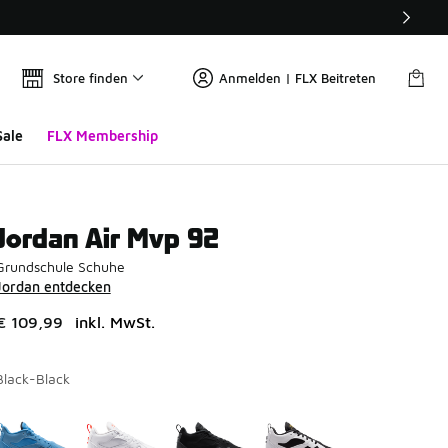
Store finden
Anmelden | FLX Beitreten
Sale
FLX Membership
Jordan Air Mvp 92
Grundschule Schuhe
Jordan entdecken
€ 109,99
inkl. MwSt.
Black-Black
Seite 1 von 1 zeigt die Farben 1 bis 4 von 4 an.
Bitte wählen Sie einen Stil aus
*