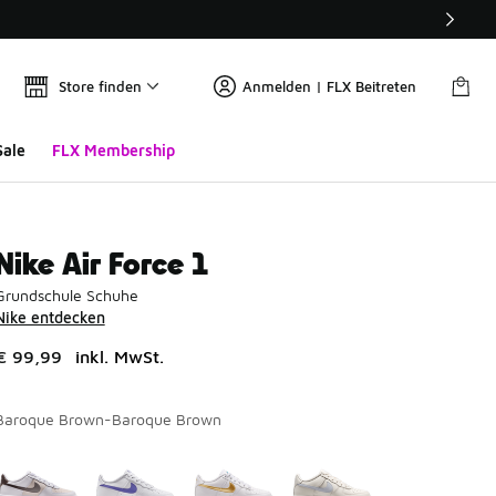
Store finden
Anmelden | FLX Beitreten
Sale
FLX Membership
Nike Air Force 1
Grundschule Schuhe
Nike entdecken
€ 99,99
inkl. MwSt.
Baroque Brown-Baroque Brown
Seite 1 von 1 zeigt die Farben 1 bis 4 von 4 an.
Bitte wählen Sie einen Stil aus
*