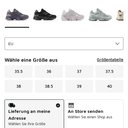
Seite 1 von 1 zeigt die Farben 1 bis 5 von 5 an.
Bitte wählen Sie einen Stil aus
*
Wähle eine Größe aus
Größentabelle
35.5
36
37
37.5
38
38.5
39
40
Versandart
Lieferung an meine
An Store senden
Wählen Sie einen Shop aus
Adresse
Wählen Sie Ihre Größe