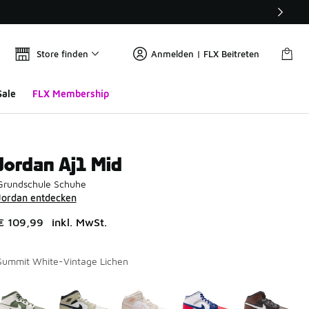
Store finden
Anmelden | FLX Beitreten
Sale
FLX Membership
Jordan Aj1 Mid
Grundschule Schuhe
Jordan entdecken
€ 109,99
inkl. MwSt.
Summit White-Vintage Lichen
Seite 1 von 2 zeigt die Farben 1 bis 10 von 18 an.
Bitte wählen Sie einen Stil aus
*
Bi