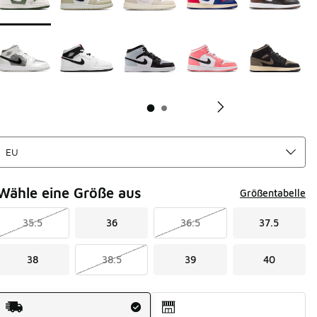
Wähle eine Größe aus
Größentabelle
35.5
36
36.5
37.5
38
38.5
39
40
Versandart