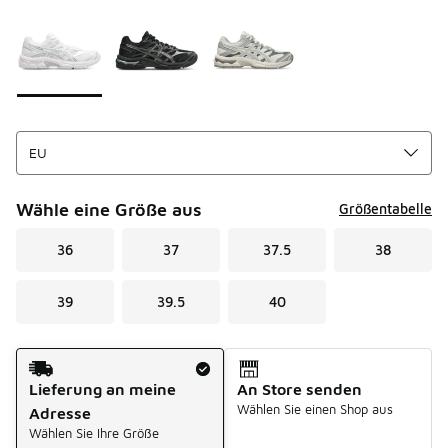
Seite 1 von 1 zeigt die Farben 1 bis 3 von 3 an.
Bitte wählen Sie einen Stil aus
*
Wähle eine Größe aus
Größentabelle
36
37
37.5
38
39
39.5
40
Versandart
Lieferung an meine
An Store senden
Wählen Sie einen Shop aus
Adresse
Wählen Sie Ihre Größe