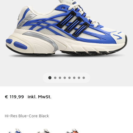
€ 119,99
inkl. MwSt.
Hi-Res Blue-Core Black
Bitte wählen Sie einen Stil aus
*
Seite 1 von 1 zeigt die Farben 1 bis 3 von 3 an.