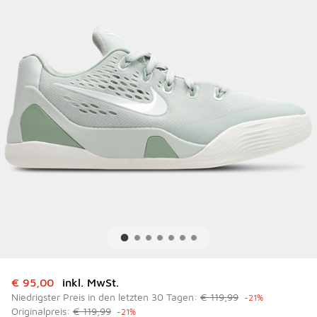
Dieser Artikel ist im Sale. Der Preis ist von auf € 95,00 ge
€ 95,00
inkl. MwSt.
Niedrigster Preis in den letzten 30 Tagen:
€ 119,99
-21%
Originalpreis:
€ 119,99
-21%