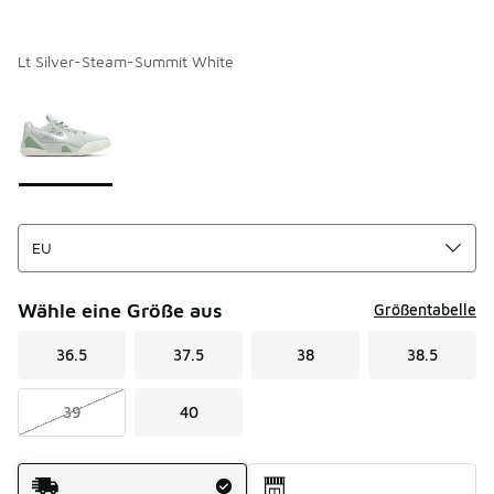
Lt Silver-Steam-Summit White
Seite 1 von 1 zeigt die Farben 1 bis 1 von 1 an.
Bitte wählen Sie einen Stil aus
*
Wähle eine Größe aus
Größentabelle
36.5
37.5
38
38.5
39
40
Versandart