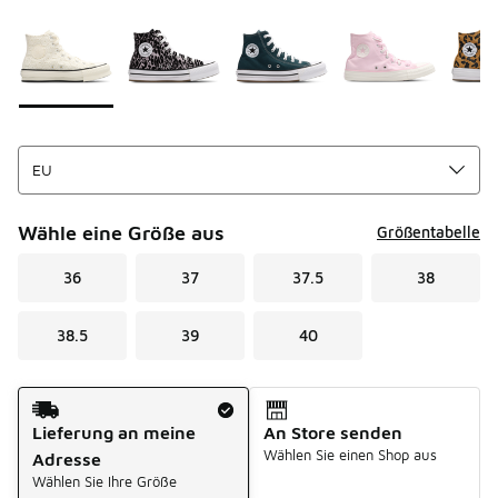
Seite 1 von 1 zeigt die Farben 1 bis 6 von 6 an.
Bitte wählen Sie einen Stil aus
*
Wähle eine Größe aus
Größentabelle
36
37
37.5
38
38.5
39
40
Versandart
Lieferung an meine
An Store senden
Wählen Sie einen Shop aus
Adresse
Wählen Sie Ihre Größe