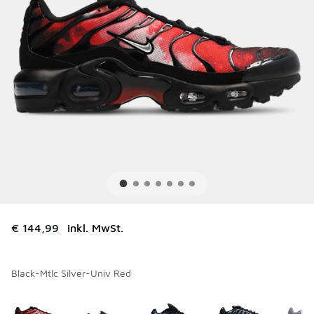
€ 144,99
inkl. MwSt.
Black-Mtlc Silver-Univ Red
Bitte wählen Sie einen Stil aus
*
Seite 1 von 3 zeigt die Farben 1 bis 10 von 23 an.