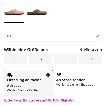
Seite 1 von 1 zeigt die Farben 1 bis 2 von 2 an.
Bitte wählen Sie einen Stil aus
*
Wähle eine Größe aus
Größentabelle
36
37
38
39
Versandart
Lieferung an meine
An Store senden
Wählen Sie einen Shop aus
Adresse
Wählen Sie Ihre Größe
Kostenfreier Standardversand für FLX-Mitglieder