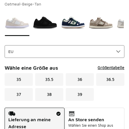
Oatmeal-Beige-Tan
Bitte wählen Sie einen Stil aus
*
Seite 1 von 1 zeigt die Farben 1 bis 5 von 5 an.
Wähle eine Größe aus
Größentabelle
35
35.5
36
36.5
37
38
39
Versandart
Lieferung an meine
An Store senden
Wählen Sie einen Shop aus
Adresse