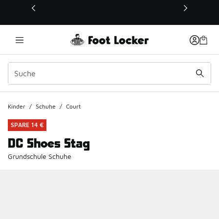
Dieser Link öffnet sich in einem neuen Fenster
Kinder
/
Schuhe
/
Court
SPARE 14 €
DC Shoes Stag
Grundschule Schuhe