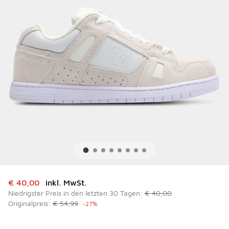
Dieser Artikel ist im Sale. Der Preis ist von auf € 40,00 ge
€ 40,00
inkl. MwSt.
Niedrigster Preis in den letzten 30 Tagen:
€ 40,00
Originalpreis:
€ 54,99
-27%