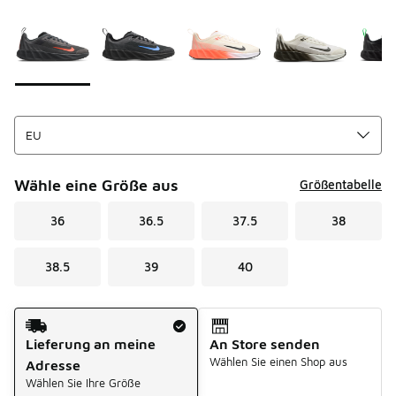
Seite 1 von 1 zeigt die Farben 1 bis 5 von 5 an.
Bitte wählen Sie einen Stil aus
*
Wähle eine Größe aus
Größentabelle
36
36.5
37.5
38
38.5
39
40
Versandart
Lieferung an meine
An Store senden
Wählen Sie einen Shop aus
Adresse
Wählen Sie Ihre Größe