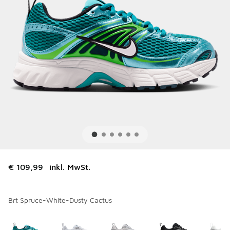
€ 109,99
inkl. MwSt.
Brt Spruce-White-Dusty Cactus
Bitte wählen Sie einen Stil aus
*
Seite 1 von 1 zeigt die Farben 1 bis 10 von 10 an.