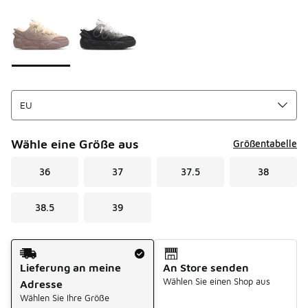
Seite 1 von 1 zeigt die Farben 1 bis 2 von 2 an.
Bitte wählen Sie einen Stil aus
*
Wähle eine Größe aus
Größentabelle
36
37
37.5
38
38.5
39
Versandart
Lieferung an meine
An Store senden
Wählen Sie einen Shop aus
Adresse
Wählen Sie Ihre Größe