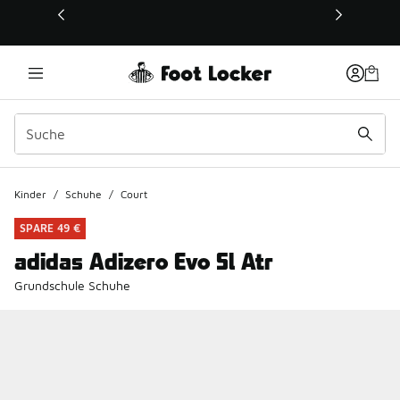
Dieser Link öffnet sich in einem neuen Fenster
Kinder
/
Schuhe
/
Court
SPARE 49 €
adidas Adizero Evo Sl Atr
Grundschule Schuhe