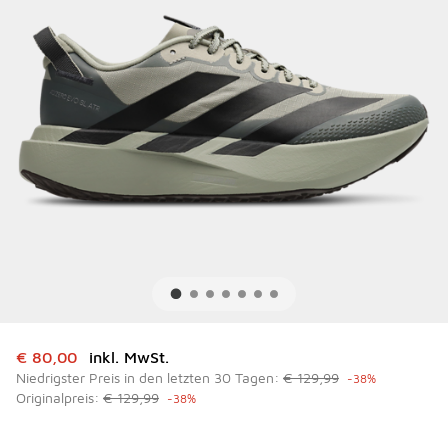
Dieser Artikel ist im Sale. Der Preis ist von auf € 80,00 ge
€ 80,00
inkl. MwSt.
Niedrigster Preis in den letzten 30 Tagen:
€ 129,99
-38%
Originalpreis:
€ 129,99
-38%