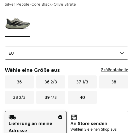
Silver Pebble-Core Black-Olive Strata
Bitte wählen Sie einen Stil aus
*
Seite 1 von 1 zeigt die Farben 1 bis 1 von 1 an.
Wähle eine Größe aus
Größentabelle
36
36 2/3
37 1/3
38
38 2/3
39 1/3
40
Versandart
Lieferung an meine
An Store senden
Wählen Sie einen Shop aus
Adresse