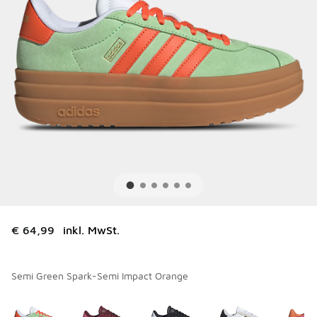
€ 64,99
inkl. MwSt.
Semi Green Spark-Semi Impact Orange
Bitte wählen Sie einen Stil aus
*
Seite 1 von 1 zeigt die Farben 1 bis 7 von 7 an.