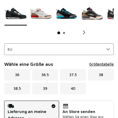
Seite 1 von 2 zeigt die Farben 1 bis 10 von 12 an.
Bitte wählen Sie einen Stil aus
*
Bi
Wähle eine Größe aus
Größentabelle
36
36.5
37.5
38
38.5
39
40
Versandart
Lieferung an meine
An Store senden
Wählen Sie einen Shop aus
Adresse