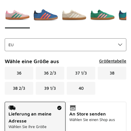
Seite 1 von 1 zeigt die Farben 1 bis 8 von 8 an.
Bitte wählen Sie einen Stil aus
*
Wähle eine Größe aus
Größentabelle
36
36 2/3
37 1/3
38
38 2/3
39 1/3
40
Versandart
Lieferung an meine
An Store senden
Wählen Sie einen Shop aus
Adresse
Wählen Sie Ihre Größe