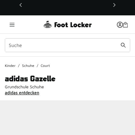
Dieser Link öffnet sich in einem neuen Fenster
Kinder
/
Schuhe
/
Court
adidas Gazelle
Grundschule Schuhe
adidas entdecken