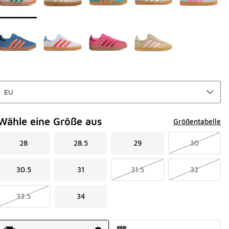
Wähle eine Größe aus
Größentabelle
28
28.5
29
30
30.5
31
31.5
32
33.5
34
Versandart