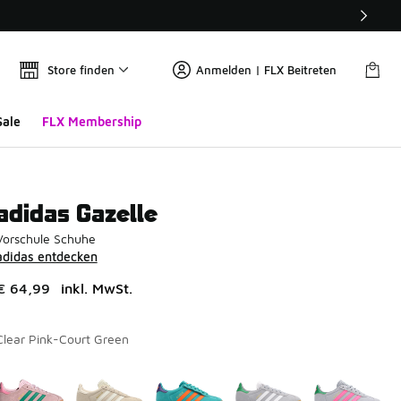
Store finden
Anmelden | FLX Beitreten
Sale
FLX Membership
adidas Gazelle
Vorschule Schuhe
adidas entdecken
€ 64,99
inkl. MwSt.
Clear Pink-Court Green
Seite 1 von 1 zeigt die Farben 1 bis 9 von 9 an.
Bitte wählen Sie einen Stil aus
*