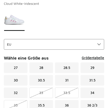
Cloud White-Iridescent
Seite 1 von 1 zeigt die Farben 1 bis 1 von 1 an.
Bitte wählen Sie einen Stil aus
*
Wähle eine Größe aus
Größentabelle
27
28
28.5
29
30
30.5
31
31.5
32
33
33.5
34
35
35.5
36
36 2/3